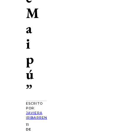
M
a
i
p
ú
”
ESCRITO
POR:
JAVIERA
IRIBARREN
11
DE