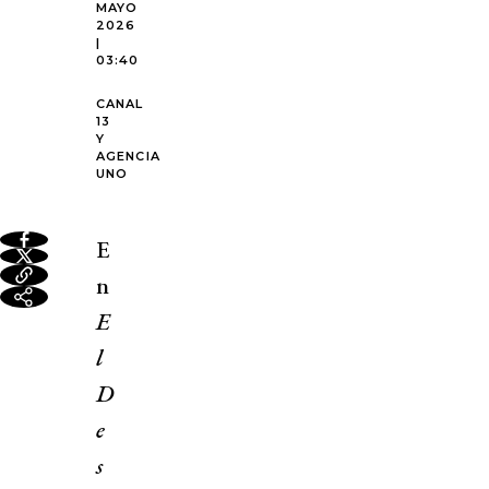
MAYO
2026
|
03:40
CANAL
13
Y
AGENCIA
UNO
E
n
E
l
D
e
s