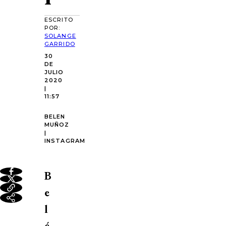
ESCRITO
POR:
SOLANGE
GARRIDO
30
DE
JULIO
2020
|
11:57
BELEN
MUÑOZ
|
INSTAGRAM
B
e
l
é