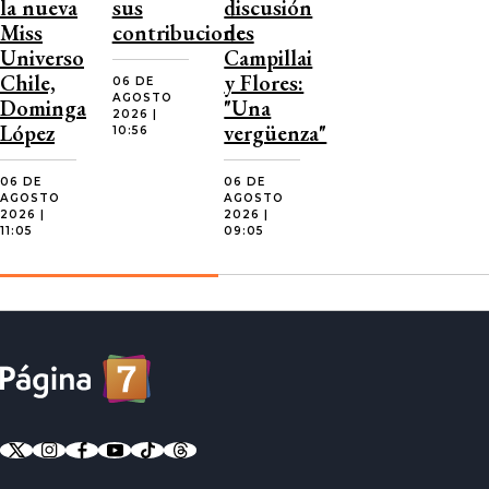
la nueva
sus
discusión
Miss
contribuciones
de
Universo
Campillai
Chile,
y Flores:
06 DE
AGOSTO
Dominga
"Una
2026 |
López
vergüenza"
10:56
06 DE
06 DE
AGOSTO
AGOSTO
2026 |
2026 |
11:05
09:05