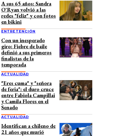
A sus 65 años: Sandra
O'Ryan volvió a las
redes "feliz" y con fotos
en bikini
ENTRETENCIÓN
Con un inesperado
giro: Fiebre de baile
definió a sus primeros
finalistas de la
temporada
ACTUALIDAD
"Eres cuma" y "señora
de feria": el duro cruce
entre Fabiola Campillai
y Camila Flores en el
Senado
ACTUALIDAD
Identifican a chileno de
21 años que murió