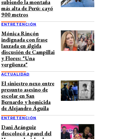
subiendo la montaña
más alta de Perú: cayó
900 metros
ENTRETENCIÓN
Mónica Rincón
indignada con frase
lanzada en álgida
discusión de Campillai
y Flores: "Una
vergüenza"
ACTUALIDAD
El siniestro nexo entre
presunto asesino de
escolar en San
Bernardo y homicida
de Alejandro Águila
ENTRETENCIÓN
Dani Aránguiz
descolocó a panel del