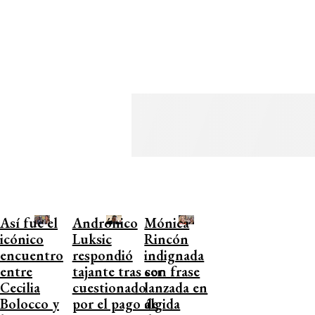
Así fue el
Andrónico
Mónica
icónico
Luksic
Rincón
encuentro
respondió
indignada
entre
tajante tras ser
con frase
Cecilia
cuestionado
lanzada en
Bolocco y
por el pago de
álgida