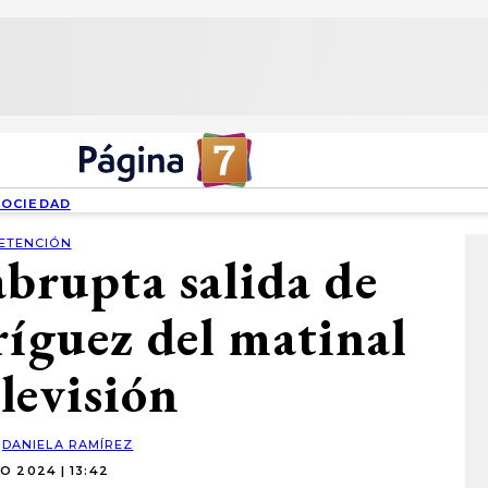
SOCIEDAD
ETENCIÓN
abrupta salida de
ríguez del matinal
levisión
:
DANIELA RAMÍREZ
O 2024 | 13:42