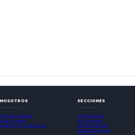
NOSOTROS
SECCIONES
QUIÉNES SOMOS
ENTREVISTAS
DIRECCIONES
ACTUALIDAD
CONTACTO COMERCIAL
ENTRETENCIÓN
REDES SOCIALES