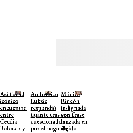
Así fue el
Andrónico
Mónica
icónico
Luksic
Rincón
encuentro
respondió
indignada
entre
tajante tras ser
con frase
Cecilia
cuestionado
lanzada en
Bolocco y
por el pago de
álgida