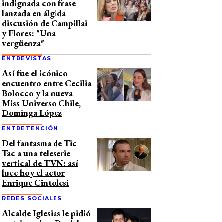
indignada con frase
lanzada en álgida
discusión de Campillai
y Flores: "Una
vergüenza"
ENTREVISTAS
Así fue el icónico
encuentro entre Cecilia
Bolocco y la nueva
Miss Universo Chile,
Dominga López
ENTRETENCIÓN
Del fantasma de Tic
Tac a una teleserie
vertical de TVN: así
luce hoy el actor
Enrique Cintolesi
REDES SOCIALES
Alcalde Iglesias le pidió