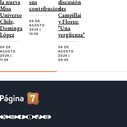
la nueva
sus
discusión
Miss
contribuciones
de
Universo
Campillai
Chile,
y Flores:
06 DE
AGOSTO
Dominga
"Una
2026 |
López
vergüenza"
10:56
06 DE
06 DE
AGOSTO
AGOSTO
2026 |
2026 |
11:05
09:05