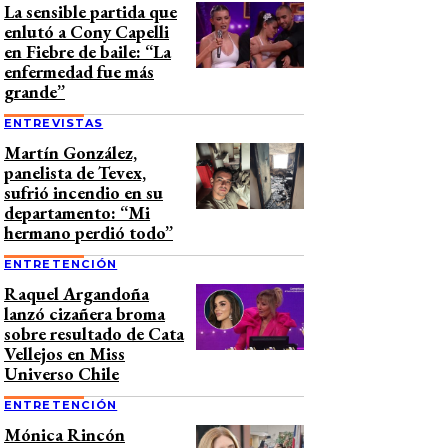
La sensible partida que
enlutó a Cony Capelli
en Fiebre de baile: “La
enfermedad fue más
grande”
ENTREVISTAS
Martín González,
panelista de Tevex,
sufrió incendio en su
departamento: “Mi
hermano perdió todo”
ENTRETENCIÓN
Raquel Argandoña
lanzó cizañera broma
sobre resultado de Cata
Vellejos en Miss
Universo Chile
ENTRETENCIÓN
Mónica Rincón