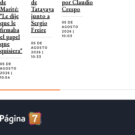
de
de
por Claudio
Marité:
Tatayaya
Crespo
"Le dije
junto a
que le
Sergio
05 DE
AGOSTO
firmaba
Freire
2026 |
el papel
10:03
que
05 DE
AGOSTO
quisiera"
2026 |
10:33
05 DE
AGOSTO
2026 |
10:54