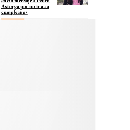
envió mensaje a Pedro
Astorga por no ir a su
cumpleaños