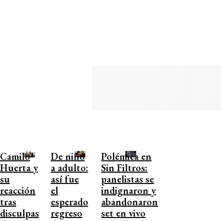
Camilo
De niño
Polémica en
Huerta y
a adulto:
Sin Filtros:
su
así fue
panelistas se
reacción
el
indignaron y
tras
esperado
abandonaron
disculpas
regreso
set en vivo