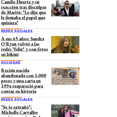
Camilo Huerta y su
reacción tras disculpas
de Marité: "Le dije que
le firmaba el papel que
quisiera"
REDES SOCIALES
A sus 65 años: Sandra
O'Ryan volvió a las
redes "feliz" y con fotos
en bikini
SOCIEDAD
Recién nacida
abandonada con 1.000
pesos y una carta en
1994 reapareció para
contar su historia
REDES SOCIALES
"Se te extrañó":
Michelle Carvalho