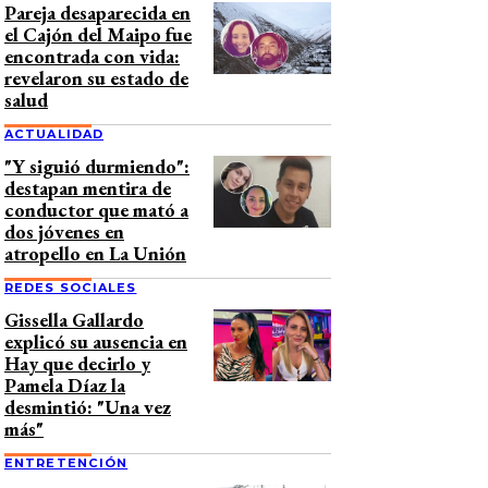
Pareja desaparecida en
el Cajón del Maipo fue
encontrada con vida:
revelaron su estado de
salud
ACTUALIDAD
"Y siguió durmiendo":
destapan mentira de
conductor que mató a
dos jóvenes en
atropello en La Unión
REDES SOCIALES
Gissella Gallardo
explicó su ausencia en
Hay que decirlo y
Pamela Díaz la
desmintió: "Una vez
más"
ENTRETENCIÓN