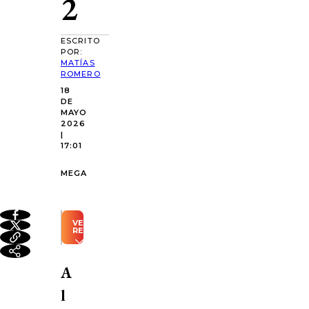
2
ESCRITO
POR:
MATÍAS
ROMERO
18
DE
MAYO
2026
|
17:01
MEGA
VER
RESUMEN
Resumen
automático
A
generado
con
l
Inteligencia