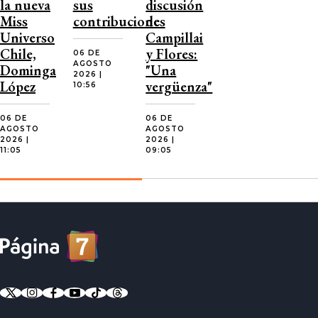
la nueva
sus
discusión
Miss
contribuciones
de
Universo
Campillai
Chile,
y Flores:
06 DE
AGOSTO
Dominga
"Una
2026 |
López
vergüenza"
10:56
06 DE
06 DE
AGOSTO
AGOSTO
2026 |
2026 |
11:05
09:05