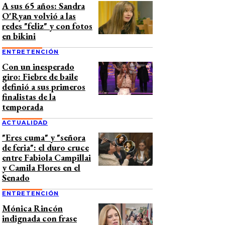
A sus 65 años: Sandra
O'Ryan volvió a las
redes "feliz" y con fotos
en bikini
ENTRETENCIÓN
Con un inesperado
giro: Fiebre de baile
definió a sus primeros
finalistas de la
temporada
ACTUALIDAD
"Eres cuma" y "señora
de feria": el duro cruce
entre Fabiola Campillai
y Camila Flores en el
Senado
ENTRETENCIÓN
Mónica Rincón
indignada con frase