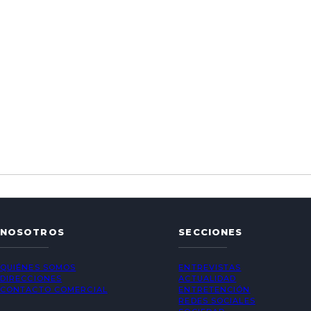
NOSOTROS
SECCIONES
QUIÉNES SOMOS
ENTREVISTAS
DIRECCIONES
ACTUALIDAD
CONTACTO COMERCIAL
ENTRETENCIÓN
REDES SOCIALES