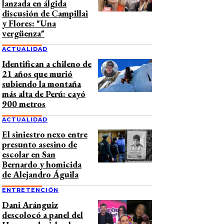
lanzada en álgida
discusión de Campillai
y Flores: "Una
vergüenza"
ACTUALIDAD
Identifican a chileno de
21 años que murió
subiendo la montaña
más alta de Perú: cayó
900 metros
ACTUALIDAD
El siniestro nexo entre
presunto asesino de
escolar en San
Bernardo y homicida
de Alejandro Águila
ENTRETENCIÓN
Dani Aránguiz
descolocó a panel del