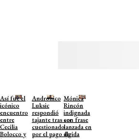
Así fue el
Andrónico
Mónica
icónico
Luksic
Rincón
encuentro
respondió
indignada
entre
tajante tras ser
con frase
Cecilia
cuestionado
lanzada en
Bolocco y
por el pago de
álgida