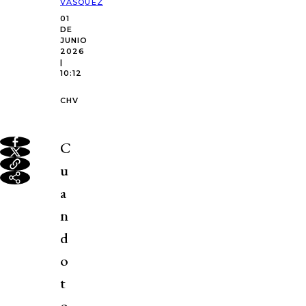
VÁSQUEZ
01
DE
JUNIO
2026
|
10:12
CHV
C
u
a
n
d
o
t
o