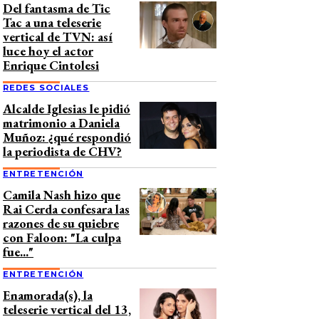
Del fantasma de Tic
Tac a una teleserie
vertical de TVN: así
luce hoy el actor
Enrique Cintolesi
REDES SOCIALES
Alcalde Iglesias le pidió
matrimonio a Daniela
Muñoz: ¿qué respondió
la periodista de CHV?
ENTRETENCIÓN
Camila Nash hizo que
Rai Cerda confesara las
razones de su quiebre
con Faloon: "La culpa
fue..."
ENTRETENCIÓN
Enamorada(s), la
teleserie vertical del 13,