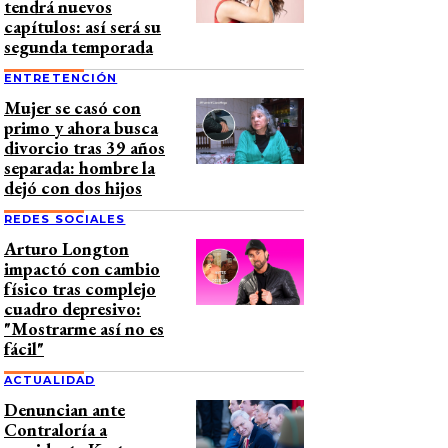
tendrá nuevos
capítulos: así será su
segunda temporada
ENTRETENCIÓN
Mujer se casó con
primo y ahora busca
divorcio tras 39 años
separada: hombre la
dejó con dos hijos
REDES SOCIALES
Arturo Longton
impactó con cambio
físico tras complejo
cuadro depresivo:
"Mostrarme así no es
fácil"
ACTUALIDAD
Denuncian ante
Contraloría a