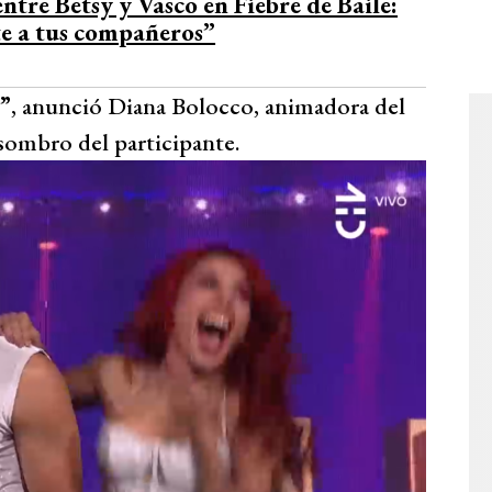
ntre Betsy y Vasco en Fiebre de Baile:
te a tus compañeros”
l”
, anunció Diana Bolocco, animadora del
asombro del participante.