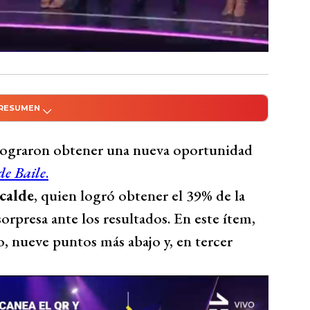
 RESUMEN
do con Inteligencia Artificial
enen nueva oportunidad en Fiebre de Baile:
ograron obtener una nueva oportunidad
opular, Soulfía logra puntaje más alto de la
de Baile
.
 última oportunidad con votación de
calde
, quien logró obtener el 39% de la
rpresa ante los resultados. En este ítem,
Bío Bío Comunicaciones
 nueve puntos más abajo y, en tercer