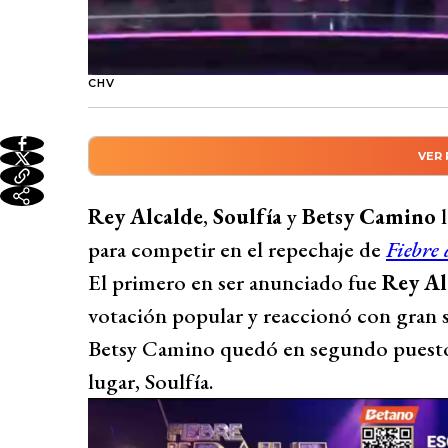
CHV
VER
Resumen automático genera
Rey Alcalde, Soulfía y Betsy Camino obti
Rey Alcalde
,
Soulfía
y
Betsy Camino
l
Rey Alcalde elegido con 39% de votación p
para competir en el repechaje de
Fiebre 
noche con 29 puntos. Betsy Camino gana
El primero en ser anunciado fue
Rey Al
concursantes al estilo de Rojo.
votación popular y reaccionó con gran so
Desarrollado por 
Betsy Camino quedó en segundo puesto,
lugar, Soulfía.