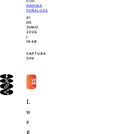
POR:
MARINA
PEÑALOZA
01
DE
JUNIO
2026
|
19:58
CAPTURA
CHV
VER
RESUMEN
Resumen
automático
L
generado
con
u
Inteligencia
Artificial
e
Fran
g