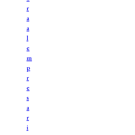
r
a
a
l
e
m
p
r
e
s
a
r
i