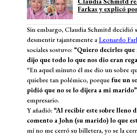
Claudia Schmitd re
Farkas y explicó po
Sin embargo, Claudia Schmitd decidió sa
desmentir tajantemente a
Leonardo Far
sociales sostuvo:
“Quiero decirles que
dijo que todo lo que nos dio eran reg
“En aquel minuto él me dio un sobre qu
quiebre tan polémico, porque
fue un s
pidió que no se lo dijera a mi marido”
empresario.
Y añadió:
“Al recibir este sobre lleno 
comento a John (su marido) lo que es
mí no me cerró su billetera, yo se la cerré