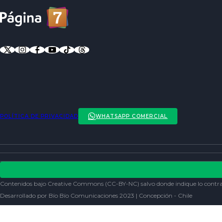
POLÍTICA DE PRIVACIDAD
WHATSAPP COMERCIAL
ENTREVISTAS
ACTUALIDAD
POLÍTICA DE PRIVACIDAD
ENTRETENCIÓN
REDES SOCIALES
Contenidos bajo Creative Commons (CC-BY-NC) salvo donde indique lo contra
SOCIEDAD
Desarrollado por Bío Bío Comunicaciones 2023 | Concepción - Chile