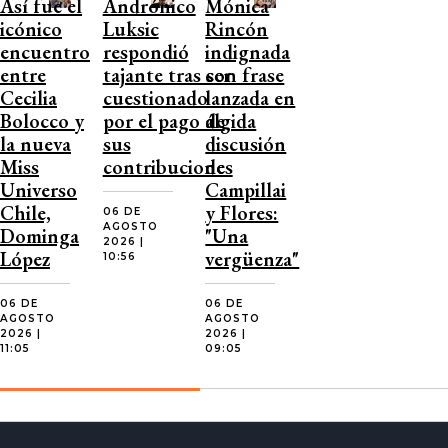
Así fue el
Andrónico
Mónica
icónico
Luksic
Rincón
encuentro
respondió
indignada
entre
tajante tras ser
con frase
Cecilia
cuestionado
lanzada en
Bolocco y
por el pago de
álgida
la nueva
sus
discusión
Miss
contribuciones
de
Universo
Campillai
Chile,
y Flores:
06 DE
AGOSTO
Dominga
"Una
2026 |
López
vergüenza"
10:56
06 DE
06 DE
AGOSTO
AGOSTO
2026 |
2026 |
11:05
09:05