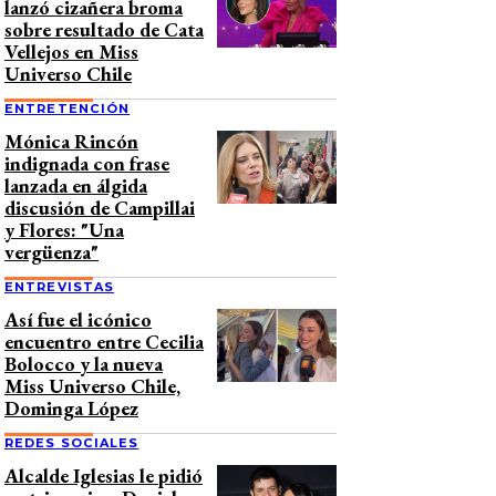
lanzó cizañera broma
sobre resultado de Cata
Vellejos en Miss
Universo Chile
ENTRETENCIÓN
Mónica Rincón
indignada con frase
lanzada en álgida
discusión de Campillai
y Flores: "Una
vergüenza"
ENTREVISTAS
Así fue el icónico
encuentro entre Cecilia
Bolocco y la nueva
Miss Universo Chile,
Dominga López
REDES SOCIALES
Alcalde Iglesias le pidió