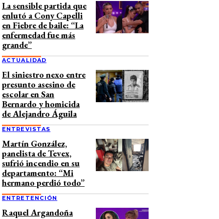
La sensible partida que
enlutó a Cony Capelli
en Fiebre de baile: “La
enfermedad fue más
grande”
ACTUALIDAD
El siniestro nexo entre
presunto asesino de
escolar en San
Bernardo y homicida
de Alejandro Águila
ENTREVISTAS
Martín González,
panelista de Tevex,
sufrió incendio en su
departamento: “Mi
hermano perdió todo”
ENTRETENCIÓN
Raquel Argandoña