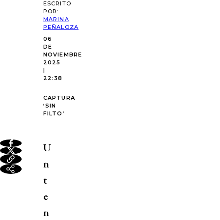
ESCRITO
POR:
MARINA
PEÑALOZA
06
DE
NOVIEMBRE
2025
|
22:38
CAPTURA
‘SIN
FILTO’
U
n
t
e
n