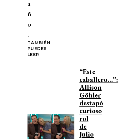
a
ñ
o
.
TAMBIÉN
PUEDES
LEER
“Este
caballero…”:
Allison
Göhler
destapó
curioso
rol
de
Julio