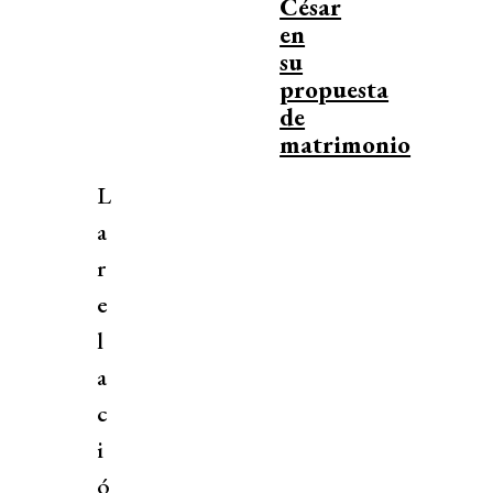
César
en
su
propuesta
de
matrimonio
L
a
r
e
l
a
c
i
ó