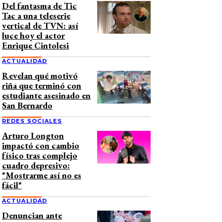
Del fantasma de Tic
Tac a una teleserie
vertical de TVN: así
luce hoy el actor
Enrique Cintolesi
ACTUALIDAD
Revelan qué motivó
riña que terminó con
estudiante asesinado en
San Bernardo
REDES SOCIALES
Arturo Longton
impactó con cambio
físico tras complejo
cuadro depresivo:
"Mostrarme así no es
fácil"
ACTUALIDAD
Denuncian ante