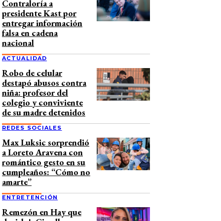
Contraloría a
presidente Kast por
entregar información
falsa en cadena
nacional
ACTUALIDAD
Robo de celular
destapó abusos contra
niña: profesor del
colegio y conviviente
de su madre detenidos
REDES SOCIALES
Max Luksic sorprendió
a Loreto Aravena con
romántico gesto en su
cumpleaños: “Cómo no
amarte”
ENTRETENCIÓN
Remezón en Hay que