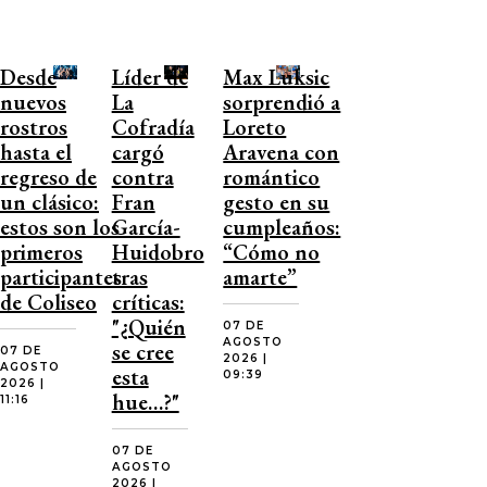
Desde
Líder de
Max Luksic
nuevos
La
sorprendió a
rostros
Cofradía
Loreto
hasta el
cargó
Aravena con
regreso de
contra
romántico
un clásico:
Fran
gesto en su
estos son los
García-
cumpleaños:
primeros
Huidobro
“Cómo no
participantes
tras
amarte”
de Coliseo
críticas:
"¿Quién
07 DE
AGOSTO
se cree
07 DE
2026 |
AGOSTO
esta
09:39
2026 |
hue…?"
11:16
07 DE
AGOSTO
2026 |