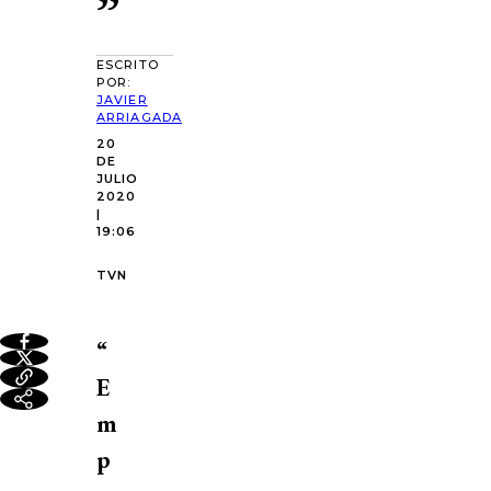
”
ESCRITO
POR:
JAVIER
ARRIAGADA
20
DE
JULIO
2020
|
19:06
TVN
“
E
m
p