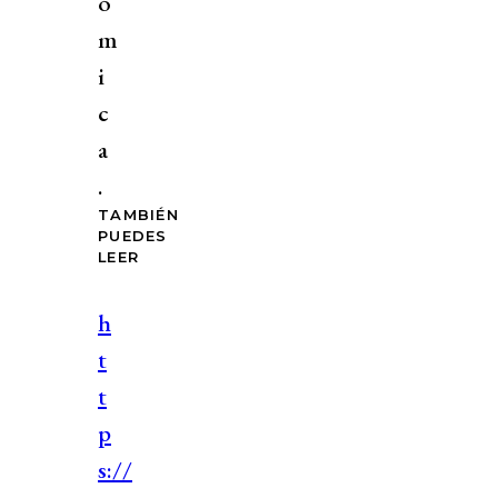
ó
m
i
c
a
.
TAMBIÉN
PUEDES
LEER