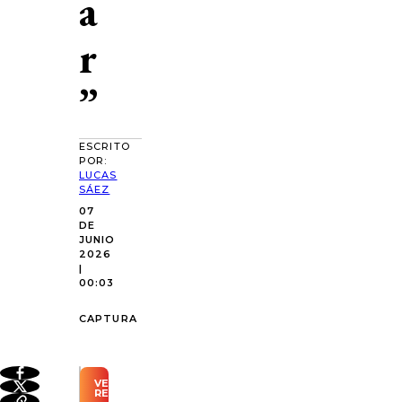
a
r
”
ESCRITO
POR:
LUCAS
SÁEZ
07
DE
JUNIO
2026
|
00:03
CAPTURA
VER
RESUMEN