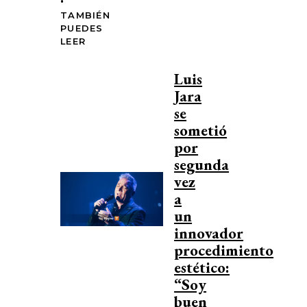
TAMBIÉN
PUEDES
LEER
Luis
Jara
se
sometió
por
segunda
vez
a
un
innovador
procedimiento
estético:
“Soy
buen