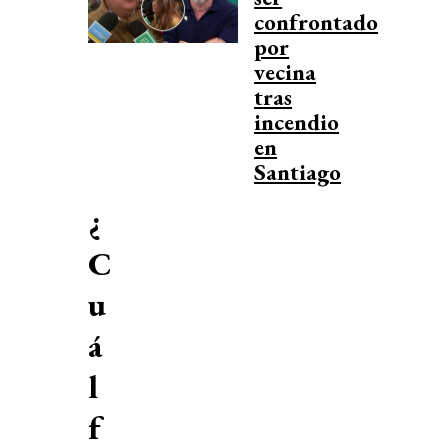
confrontado
por
vecina
tras
incendio
en
Santiago
¿
C
u
á
l
f