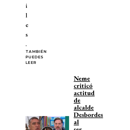
i
l
e
s
.
TAMBIÉN
PUEDES
LEER
Neme
criticó
actitud
de
alcalde
Desbordes
al
ser