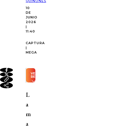
QUIÑONES
10
DE
JUNIO
2026
|
11:40
CAPTURA
|
MEGA
VER
RESUMEN
Resumen
automático
L
generado
con
a
Inteligencia
Artificial
m
José
a
Antonio