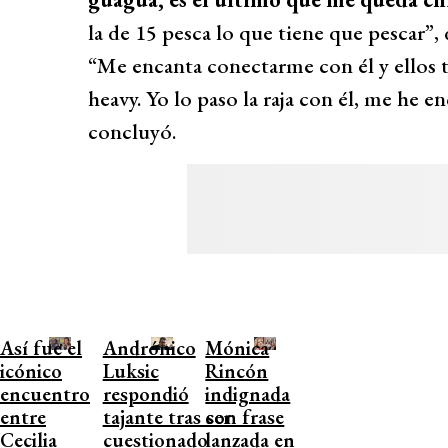
la de 15 pesca lo que tiene que pescar”, 
“Me encanta conectarme con él y ellos 
heavy. Yo lo paso la raja con él, me he
concluyó.
Así fue el
Andrónico
Mónica
icónico
Luksic
Rincón
encuentro
respondió
indignada
entre
tajante tras ser
con frase
Cecilia
cuestionado
lanzada en