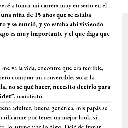
pecé a tomar mi carrera muy en serio en el
a una niña de 15 años que se estaba
o y se murió, y yo estaba ahí viviendo
go es muy importante y el que diga que
me va la vida, encontré que era terrible,
iero comprar un convertible, sacar la
a, no sé qué hacer, necesito decirlo para
pidez”
, manifestó.
BLICIDAD
ena adultez, buena genética, mis papás se
crificarme por tener un mejor look, si
r, lo asumo y te lo digo: Dejé de fumar,