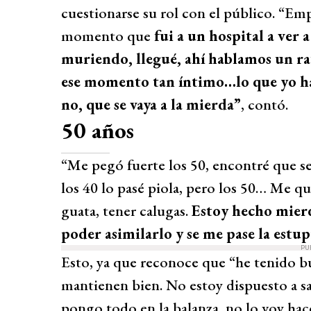
cuestionarse su rol con el público. “Em
momento que
fui a un hospital a ver 
muriendo, llegué, ahí hablamos un rat
ese momento tan íntimo…lo que yo ha
no, que se vaya a la mierda”
, contó.
50 años
“Me pegó fuerte los 50, encontré que se 
los 40 lo pasé piola, pero los 50… Me qu
guata, tener calugas.
Estoy hecho mierd
poder asimilarlo y se me pase la estu
PU
Esto, ya que reconoce que “he tenido bu
mantienen bien. No estoy dispuesto a sa
pongo todo en la balanza, no lo voy hace