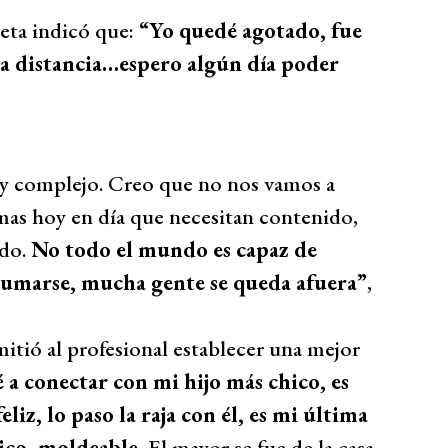
leta indicó que:
“Yo quedé agotado, fue
la distancia…espero algún día poder
muy complejo. Creo que no nos vamos a
mas hoy en día que necesitan contenido,
ido.
No todo el mundo es capaz de
 sumarse, mucha gente se queda afuera”
,
mitió al profesional establecer una mejor
a conectar con mi hijo más chico, es
liz, lo paso la raja con él, es mi última
ico, moldeable.
El mayor se fue de la casa,