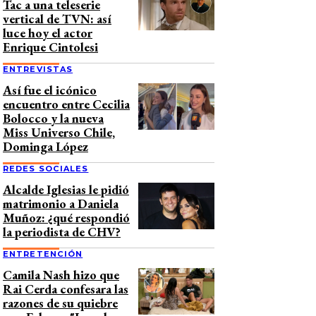
Tac a una teleserie
vertical de TVN: así
luce hoy el actor
Enrique Cintolesi
ENTREVISTAS
Así fue el icónico
encuentro entre Cecilia
Bolocco y la nueva
Miss Universo Chile,
Dominga López
REDES SOCIALES
Alcalde Iglesias le pidió
matrimonio a Daniela
Muñoz: ¿qué respondió
la periodista de CHV?
ENTRETENCIÓN
Camila Nash hizo que
Rai Cerda confesara las
razones de su quiebre