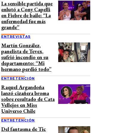
La sensible partida que
enlutó a Cony Capelli
en Fiebre de baile: “La
enfermedad fue más
grande”
ENTREVISTAS
Martín González,
panelista de Tevex,
sufrió incendio en su
departamento: “Mi
hermano perdió todo”
ENTRETENCIÓN
Raquel Argandoña
lanzó cizañera broma
sobre resultado de Cata
Vellejos en Miss
Universo Chile
ENTRETENCIÓN
Del fantasma de Tic