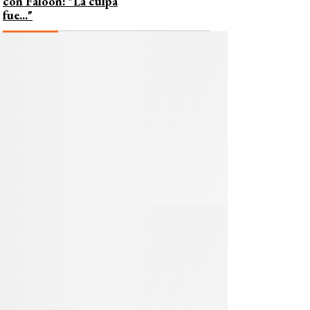
con Faloon: "La culpa
fue..."