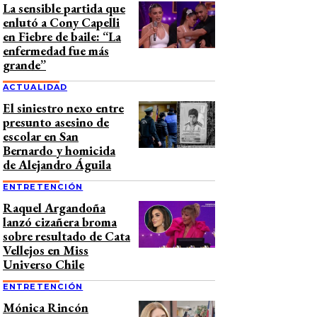
La sensible partida que
enlutó a Cony Capelli
en Fiebre de baile: “La
enfermedad fue más
grande”
ACTUALIDAD
El siniestro nexo entre
presunto asesino de
escolar en San
Bernardo y homicida
de Alejandro Águila
ENTRETENCIÓN
Raquel Argandoña
lanzó cizañera broma
sobre resultado de Cata
Vellejos en Miss
Universo Chile
ENTRETENCIÓN
Mónica Rincón