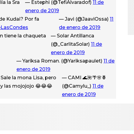
ía la Sra
— Estephi (@TefiAlvaradof)
11 de
enero de 2019
de Kudai? Por fa
— Javi (@JaaviOssa)
11
eLasCondes
de enero de 2019
n tiene la chaqueta
— Solar Antillanca
(@_CarlitaSolar)
11 de
enero de 2019
— Yariksa Roman. (@Yariksapaulet)
11 de
enero de 2019
Sale la mona Lisa, pero
— CAMI 🌊🌺🌴🌸🍍
as y las mojojojo 😂😂😂
(@Camylu_)
11 de
enero de 2019