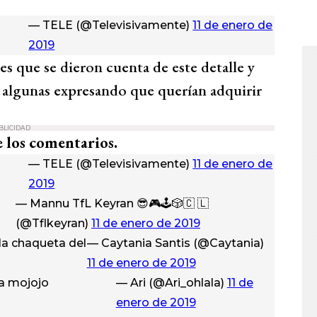
— TELE (@Televisivamente)
11 de enero de
2019
es que se dieron cuenta de este detalle y
, algunas expresando que querían adquirir
BLICIDAD
 los comentarios.
— TELE (@Televisivamente)
11 de enero de
2019
— Mannu TfL Keyran 😎🎮🕹🎲🇨 🇱
(@Tflkeyran)
11 de enero de 2019
la chaqueta del
— Caytania Santis (@Caytania)
11 de enero de 2019
la mojojo
— Ari (@Ari_ohlala)
11 de
enero de 2019