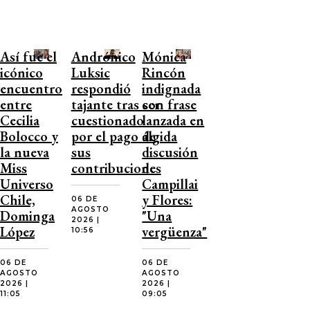
Así fue el
Andrónico
Mónica
icónico
Luksic
Rincón
encuentro
respondió
indignada
entre
tajante tras ser
con frase
Cecilia
cuestionado
lanzada en
Bolocco y
por el pago de
álgida
la nueva
sus
discusión
Miss
contribuciones
de
Universo
Campillai
Chile,
y Flores:
06 DE
AGOSTO
Dominga
"Una
2026 |
López
vergüenza"
10:56
06 DE
06 DE
AGOSTO
AGOSTO
2026 |
2026 |
11:05
09:05