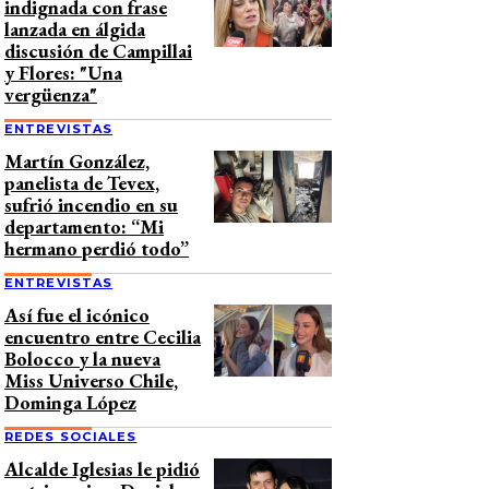
indignada con frase
lanzada en álgida
discusión de Campillai
y Flores: "Una
vergüenza"
ENTREVISTAS
Martín González,
panelista de Tevex,
sufrió incendio en su
departamento: “Mi
hermano perdió todo”
ENTREVISTAS
Así fue el icónico
encuentro entre Cecilia
Bolocco y la nueva
Miss Universo Chile,
Dominga López
REDES SOCIALES
Alcalde Iglesias le pidió