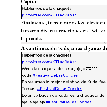
Captura
Hablemos de la chaqueta
pic.twitter.com/KJTad9aAst
Finalmente, fueron varios los televident
lanzaron diversas reacciones en Twitter
la prenda.
PU
A continuación te dejamos algunos de
Hablemos de la chaqueta
pic.twitter.com/KJTad9aAst
Wena la chaqueta de la mojojojo 🤣🤣🤣
kudai
#FestivalDeLasCondes
En resumen lo mejor del show de Kudai fue 
Tomás.
#FestivalDeLasCondes
Lo unico bacan de Kudai es la chaqueta de 
ajajjajajajaja
#FestivalDeLasCondes