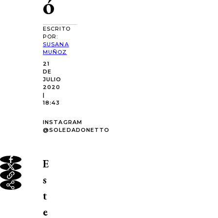
ó
ESCRITO
POR:
SUSANA
MUÑOZ
21
DE
JULIO
2020
|
18:43
INSTAGRAM
@SOLEDADONETTO
E
s
t
e