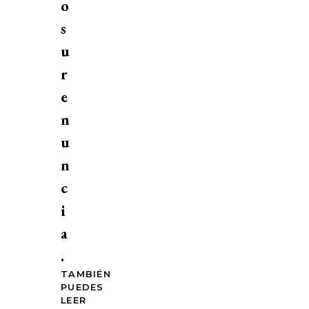
o
s
u
r
e
n
u
n
c
i
a
.
TAMBIÉN
PUEDES
LEER