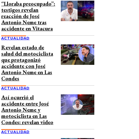
“Lloraba preocupado”:
testigos revelan
reacción de José
Antonio Neme tras
accidente en Vitacura
ACTUALIDAD
Revelan estado de
salud del motociclista
que protagonizó
accidente con José
Antonio Neme en Las
Condes
ACTUALIDAD
Así ocurrió el
accidente entre José
Antonio Neme y
motociclista en Las
Condes: revelan video
ACTUALIDAD