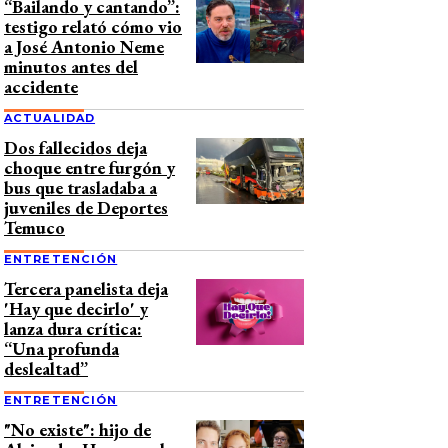
“Bailando y cantando”:
testigo relató cómo vio
a José Antonio Neme
minutos antes del
accidente
ACTUALIDAD
Dos fallecidos deja
choque entre furgón y
bus que trasladaba a
juveniles de Deportes
Temuco
ENTRETENCIÓN
Tercera panelista deja
'Hay que decirlo' y
lanza dura crítica:
“Una profunda
deslealtad”
ENTRETENCIÓN
"No existe": hijo de