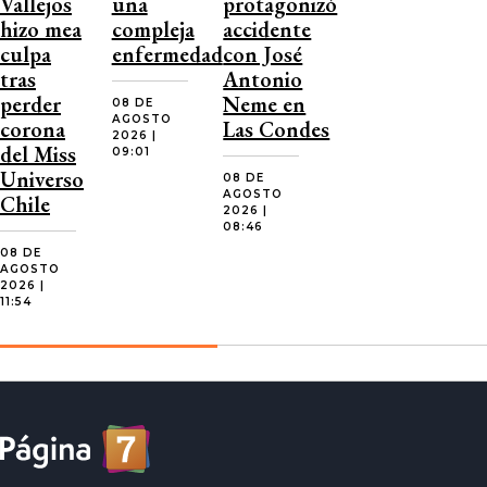
Vallejos
una
protagonizó
hizo mea
compleja
accidente
culpa
enfermedad
con José
tras
Antonio
perder
Neme en
08 DE
AGOSTO
corona
Las Condes
2026 |
del Miss
09:01
Universo
08 DE
AGOSTO
Chile
2026 |
08:46
08 DE
AGOSTO
2026 |
11:54