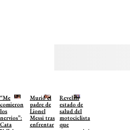
“Me
Murió el
Revelan
comieron
padre de
estado de
los
Lionel
salud del
nervios”:
Messi tras
motociclista
Cata
enfrentar
que