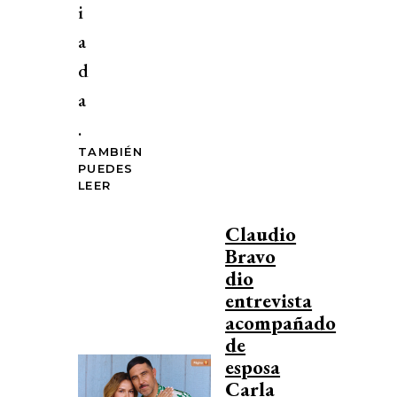
i
a
d
a
.
TAMBIÉN
PUEDES
LEER
Claudio
Bravo
dio
entrevista
acompañado
de
esposa
Carla