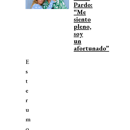
Pardo:
“Me
siento
pleno,
soy
un
afortunado”
E
s
t
e
r
u
m
o