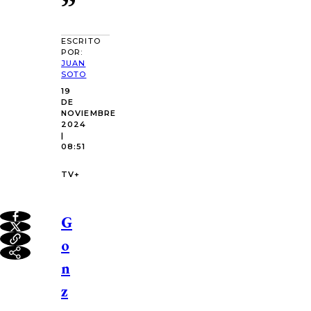
”
ESCRITO
POR:
JUAN
SOTO
19
DE
NOVIEMBRE
2024
|
08:51
TV+
G
o
n
z