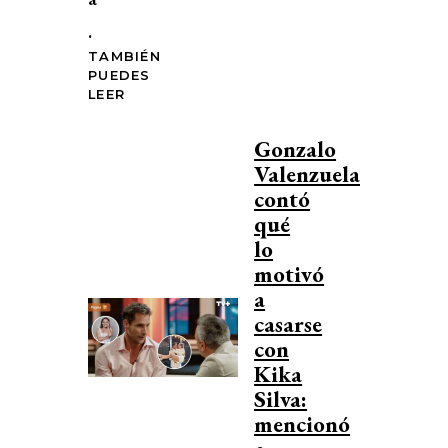
.
TAMBIÉN
PUEDES
LEER
Gonzalo
Valenzuela
contó
qué
lo
motivó
a
casarse
con
Kika
Silva:
mencionó