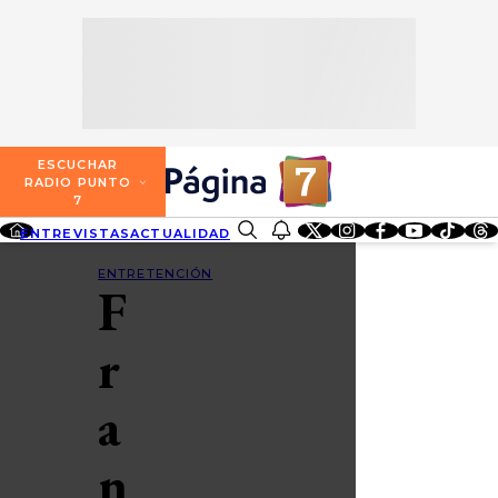
SECCIONES
ESCUCHA RADIO PUNTO 7
ENTREVISTAS
NOSOTROS
VALPARAÍSO
TARIFAS Y POLÍTICAS
QUIÉNES SOMOS
ACTUALIDAD
TARIFAS POLÍTICAS PÁGINA 7
ESCUCHAR
CONCEPCIÓN
RADIO PUNTO
DIRECCIONES
7
ENTRETENCIÓN
TARIFAS POLÍTICAS RADIO PUNTO 7
LOS ÁNGELES
ENTREVISTAS
ACTUALIDAD
ENTRETENCIÓN
REDES SOCIALES
CONTACTO COMERCIAL
BUSCAR
REDES SOCIALES
TARIFAS POLÍTICAS RADIO EL CARBÓN
ENTRETENCIÓN
F
TEMUCO
SOCIEDAD
POLÍTICA DE PRIVACIDAD
VALDIVIA
r
OSORNO
a
PUERTO MONTT
n