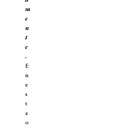
m
e
n
t
e
.
E
n
e
s
t
a
o