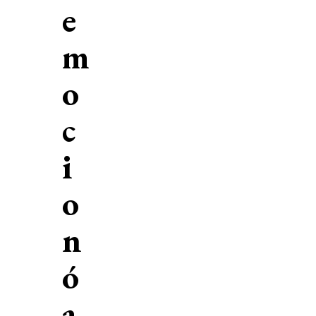
e
m
o
c
i
o
n
ó
a