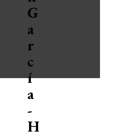
G
a
r
c
í
a
-
H