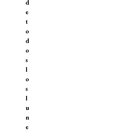
d
e
t
o
d
o
s
l
o
s
l
u
n
e