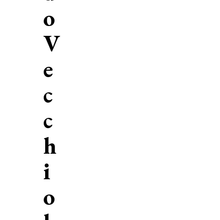
o
V
e
c
c
h
i
o