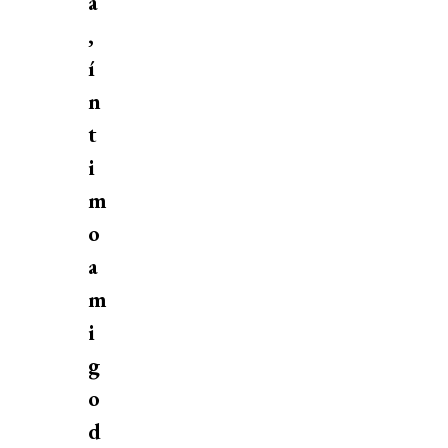
a
,
í
n
t
i
m
o
a
m
i
g
o
d