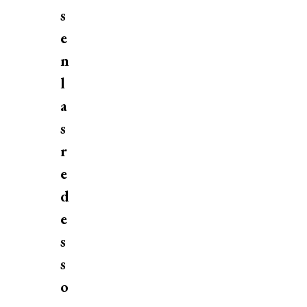
s
e
n
l
a
s
r
e
d
e
s
s
o