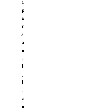
a
p
e
r
s
o
n
a
l
,
l
a
c
u