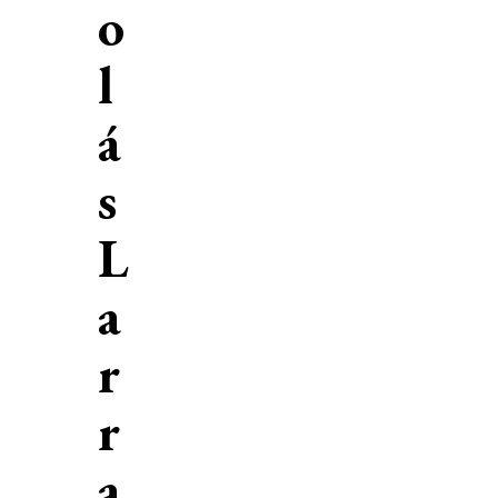
o
l
á
s
L
a
r
r
a