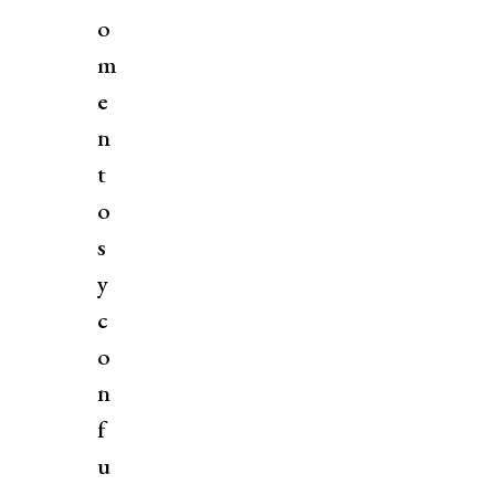
o
m
e
n
t
o
s
y
c
o
n
f
u