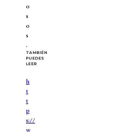
o
s
o
s
.
TAMBIÉN
PUEDES
LEER