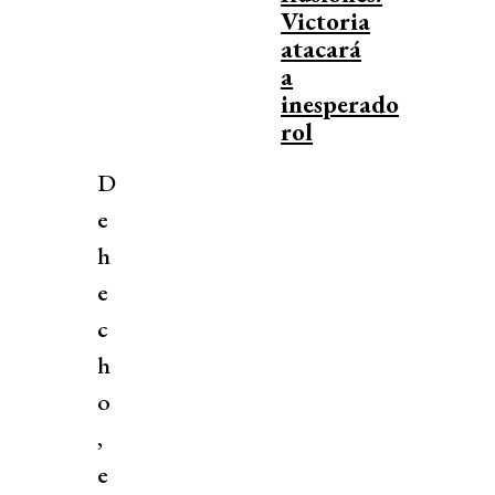
Victoria
atacará
a
inesperado
rol
D
e
h
e
c
h
o
,
e