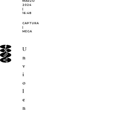
MARZO
2024
|
16:48
CAPTURA
|
MEGA
U
n
v
i
o
l
e
n