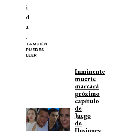
i
d
a
.
TAMBIÉN
PUEDES
LEER
Inminente
muerte
marcará
próximo
capítulo
de
Juego
de
Ilusiones: