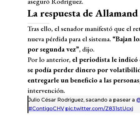
aseguró Rodríguez.
La respuesta de Allamand
Tras ello, el senador manifestó que el re
nueva pérdida para el sistema.
“Bajan l
por segunda vez”
, dijo.
Por lo anterior,
el periodista le indicó
se podía perder dinero por volatibil
entregarle un beneficio a las personas
intervención.
Julio César Rodríguez, sacando a pasear a
@
#ContigoCHV
pic.twitter.com/Z831stUcxj