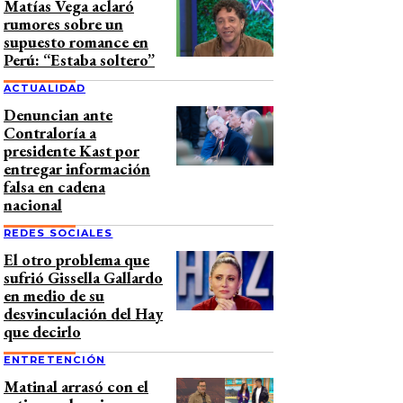
Matías Vega aclaró
rumores sobre un
supuesto romance en
Perú: “Estaba soltero”
ACTUALIDAD
Denuncian ante
Contraloría a
presidente Kast por
entregar información
falsa en cadena
nacional
REDES SOCIALES
El otro problema que
sufrió Gissella Gallardo
en medio de su
desvinculación del Hay
que decirlo
ENTRETENCIÓN
Matinal arrasó con el