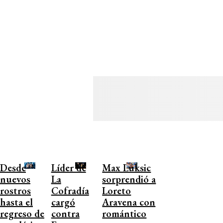
Desde
Líder de
Max Luksic
nuevos
La
sorprendió a
rostros
Cofradía
Loreto
hasta el
cargó
Aravena con
regreso de
contra
romántico