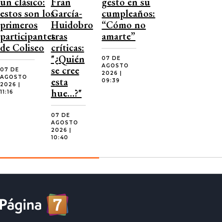
un clásico:
Fran
gesto en su
estos son los
García-
cumpleaños:
primeros
Huidobro
“Cómo no
participantes
tras
amarte”
de Coliseo
críticas:
"¿Quién
07 DE
AGOSTO
se cree
07 DE
2026 |
AGOSTO
esta
09:39
2026 |
hue…?"
11:16
07 DE
AGOSTO
2026 |
10:40