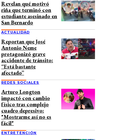
Revelan qué motivó
riña que terminó con
estudiante asesinado en
San Bernardo
ACTUALIDAD
Reportan que José
Antonio Neme
protagonizó grave
accidente de tránsito:
“Está bastante
afectado”
REDES SOCIALES
Arturo Longton
impactó con cambio
físico tras complejo
cuadro depresivo:
"Mostrarme así no es
fácil"
ENTRETENCIÓN