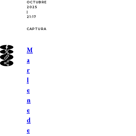
OCTUBRE
2025
|
21:17
CAPTURA
M
a
r
l
e
n
e
d
e