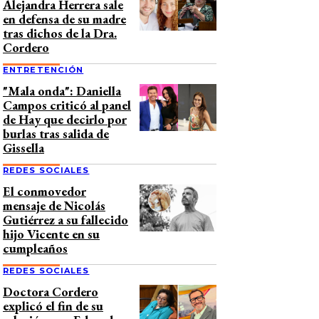
Alejandra Herrera sale
en defensa de su madre
tras dichos de la Dra.
Cordero
ENTRETENCIÓN
"Mala onda": Daniella
Campos criticó al panel
de Hay que decirlo por
burlas tras salida de
Gissella
REDES SOCIALES
El conmovedor
mensaje de Nicolás
Gutiérrez a su fallecido
hijo Vicente en su
cumpleaños
REDES SOCIALES
Doctora Cordero
explicó el fin de su