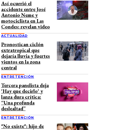
Así ocurrió el
accidente entre José
Antonio Neme y
motociclista en Las
Condes: revelan video
ACTUALIDAD
Pronostican ciclón
extratropical que
dejaría lluvia y fuertes
vientos en la zona
central
ENTRETENCIÓN
Tercera panelista deja
'Hay que decirlo' y
lanza dura crítica:
“Una profunda
deslealtad”
ENTRETENCIÓN
"No existe": hijo de