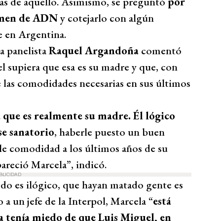
bas de aquello. Asimismo, se preguntó
por
xamen de ADN
y cotejarlo con algún
e en Argentina.
a panelista
Raquel Argandoña
comentó
l supiera que esa es su madre y que, con
e las comodidades necesarias en sus últimos
 que es realmente su madre. Él lógico
ese sanatorio
, haberle puesto un buen
le comodidad a los últimos años de su
areció Marcela”, indicó.
BLICIDAD
odo es ilógico, que hayan matado gente es
a un jefe de la Interpol, Marcela “
está
a tenía miedo de que Luis Miguel, en