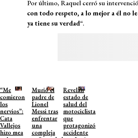
Por último, Raquel cerró su intervenció
con todo respeto, a lo mejor a él no 
ya tiene su verdad
“.
“Me
Murió el
Revelan
comieron
padre de
estado de
los
Lionel
salud del
nervios”:
Messi tras
motociclista
Cata
enfrentar
que
Vallejos
una
protagonizó
hizo mea
compleja
accidente