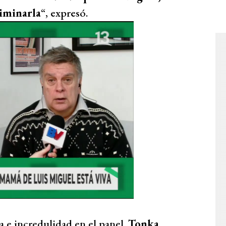
liminarla
“, expresó.
 e incredulidad en el panel.
Tonka