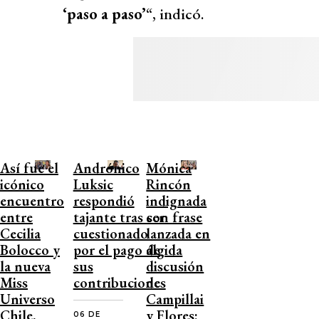
‘paso a paso’
“, indicó.
Así fue el
Andrónico
Mónica
icónico
Luksic
Rincón
encuentro
respondió
indignada
entre
tajante tras ser
con frase
Cecilia
cuestionado
lanzada en
Bolocco y
por el pago de
álgida
la nueva
sus
discusión
Miss
contribuciones
de
Universo
Campillai
Chile,
y Flores:
06 DE