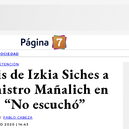
SOCIEDAD
ETENCIÓN
is de Izkia Siches a
nistro Mañalich en
: “No escuchó”
R:
PABLO CABEZA
O 2020 | 14:43