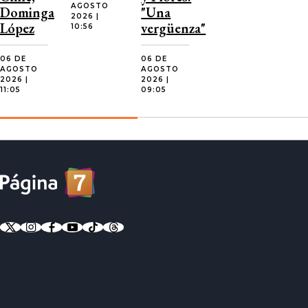
AGOSTO
Dominga
"Una
2026 |
López
vergüenza"
10:56
06 DE
06 DE
AGOSTO
AGOSTO
2026 |
2026 |
11:05
09:05