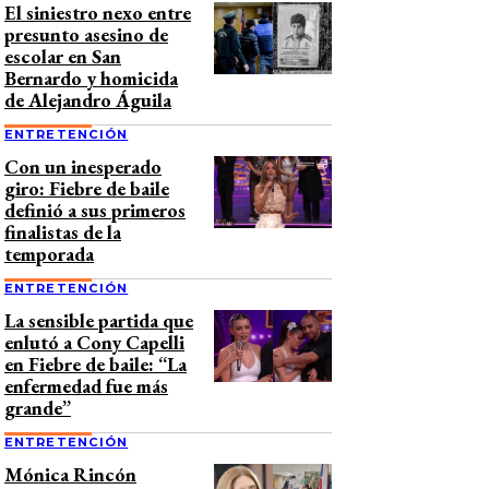
El siniestro nexo entre
presunto asesino de
escolar en San
Bernardo y homicida
de Alejandro Águila
ENTRETENCIÓN
Con un inesperado
giro: Fiebre de baile
definió a sus primeros
finalistas de la
temporada
ENTRETENCIÓN
La sensible partida que
enlutó a Cony Capelli
en Fiebre de baile: “La
enfermedad fue más
grande”
ENTRETENCIÓN
Mónica Rincón