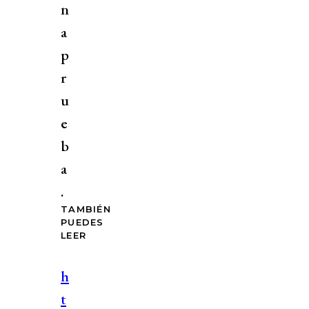
n
a
p
r
u
e
b
a
.
TAMBIÉN
PUEDES
LEER