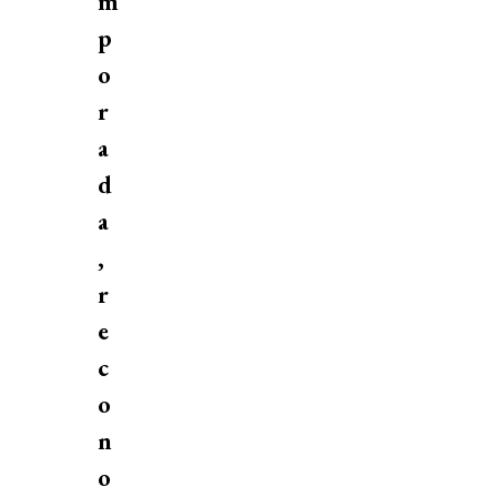
m
p
o
r
a
d
a
,
r
e
c
o
n
o