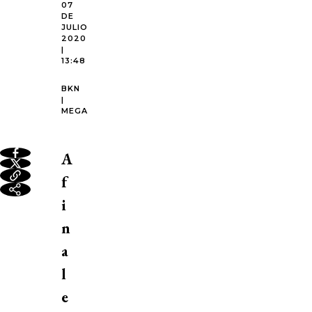
07
DE
JULIO
2020
|
13:48
BKN
|
MEGA
A
f
i
n
a
l
e