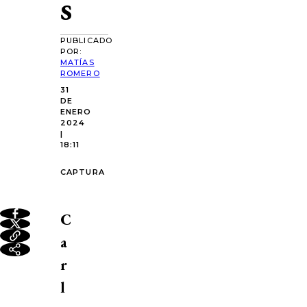
s
PUBLICADO
POR:
MATÍAS
ROMERO
31
DE
ENERO
2024
|
18:11
CAPTURA
C
a
r
l