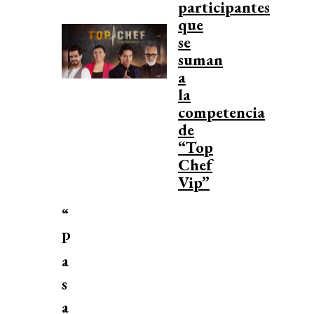
participantes
que
se
suman
a
la
competencia
de
“Top
Chef
Vip”
“
P
a
s
a