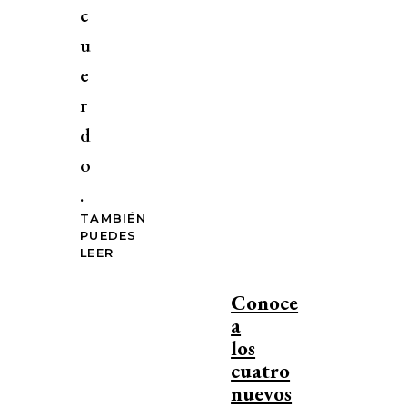
c
u
e
r
d
o
.
TAMBIÉN
PUEDES
LEER
Conoce
a
los
cuatro
nuevos