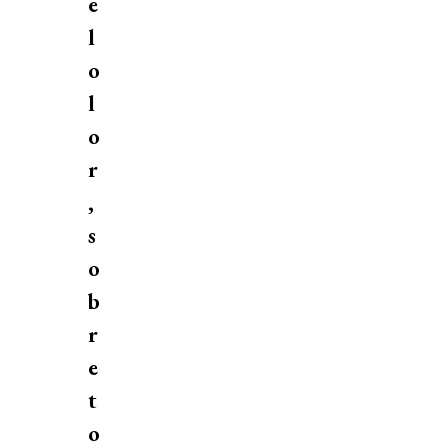
e
l
o
l
o
r
,
s
o
b
r
e
t
o