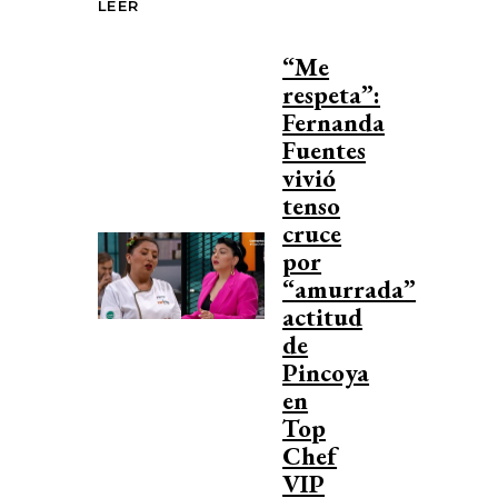
LEER
“Me
respeta”:
Fernanda
Fuentes
vivió
tenso
cruce
por
“amurrada”
actitud
de
Pincoya
en
Top
Chef
VIP