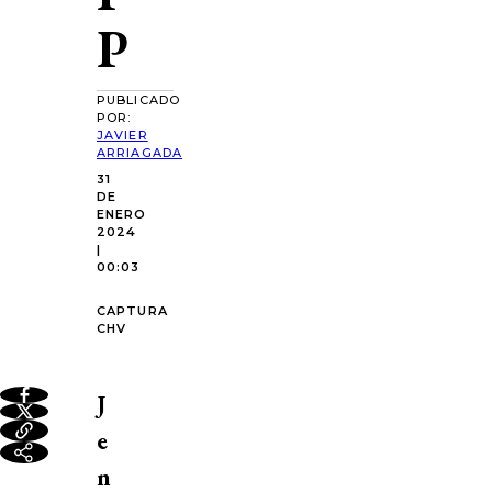
P
PUBLICADO
POR:
JAVIER
ARRIAGADA
31
DE
ENERO
2024
|
00:03
CAPTURA
CHV
J
e
n