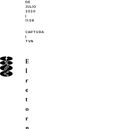
DE
JULIO
2020
|
11:59
CAPTURA
|
TVN
E
l
r
e
t
o
r
n