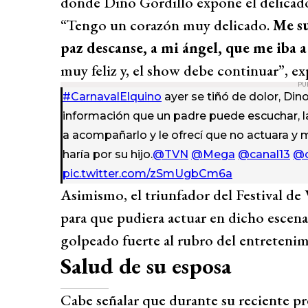
donde Dino Gordillo expone el delica
“Tengo un corazón muy delicado.
Me su
paz descanse, a mi ángel, que me iba a
muy feliz y, el show debe continuar”, ex
PU
#CarnavalElquino
ayer se tiñó de dolor, Dino
información que un padre puede escuchar, la
a acompañarlo y le ofrecí que no actuara y 
haría por su hijo.
@TVN
@Mega
@canal13
@c
pic.twitter.com/zSmUgbCm6a
Asimismo, el triunfador del Festival de 
para que pudiera actuar en dicho escen
golpeado fuerte al rubro del entretenim
Salud de su esposa
Cabe señalar que durante su reciente p