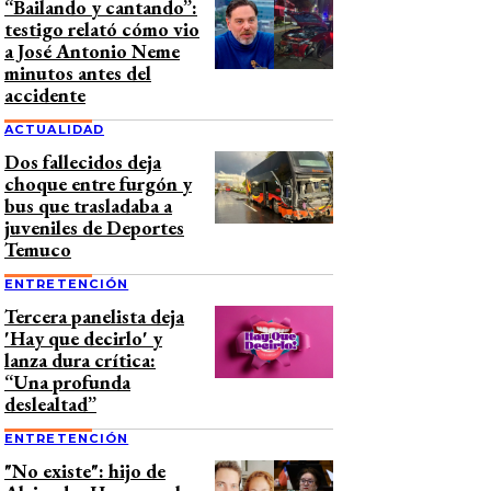
“Bailando y cantando”:
testigo relató cómo vio
a José Antonio Neme
minutos antes del
accidente
ACTUALIDAD
Dos fallecidos deja
choque entre furgón y
bus que trasladaba a
juveniles de Deportes
Temuco
ENTRETENCIÓN
Tercera panelista deja
'Hay que decirlo' y
lanza dura crítica:
“Una profunda
deslealtad”
ENTRETENCIÓN
"No existe": hijo de