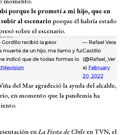
do momento.
bí porque le prometí a mi hijo, que en
 subir al escenario
porque él habría estado
presó sobre el escenario.
BLICIDAD
 Gordillo recibió la peor
— Rafael Vera
 muerte de un hijo, me llamo y fui
Castillo
me indicó que de todas formas lo
(@Rafael_Ver
hilevision
a)
February
20, 2022
Viña del Mar agradeció la ayuda del alcalde,
ario, en momento que la pandemia ha
iento.
resentación en
La Fiesta de Chile
en TVN, el