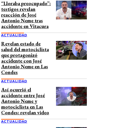
“Lloraba preocupado”:
testigos revelan
reacción de José
Antonio Neme tras
accidente en Vitacura
ACTUALIDAD
Revelan estado de
salud del motociclista
que protagonizó
accidente con José
Antonio Neme en Las
Condes
ACTUALIDAD
Así ocurrió el
accidente entre José
Antonio Neme y
motociclista en Las
Condes: revelan video
ACTUALIDAD