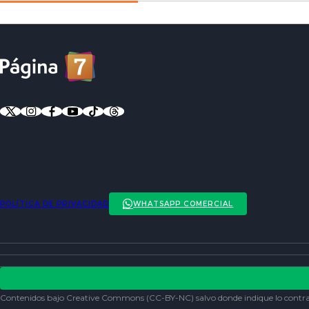
POLÍTICA DE PRIVACIDAD
WHATSAPP COMERCIAL
ENTREVISTAS
ACTUALIDAD
POLÍTICA DE PRIVACIDAD
ENTRETENCIÓN
REDES SOCIALES
Contenidos bajo Creative Commons (CC-BY-NC) salvo donde indique lo contra
SOCIEDAD