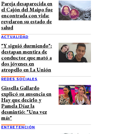
Pareja desaparecida en
el Cajón del Maipo fue
encontrada con vida:
revelaron su estado de
salud
ACTUALIDAD
"Y siguió durmiendo":
destapan mentira de
conductor que mató a
dos jóvenes en
atropello en La Unión
REDES SOCIALES
Gissella Gallardo
explicó su ausencia en
Hay que decirlo y
Pamela Díaz la
desmintió: "Una vez
más"
ENTRETENCIÓN