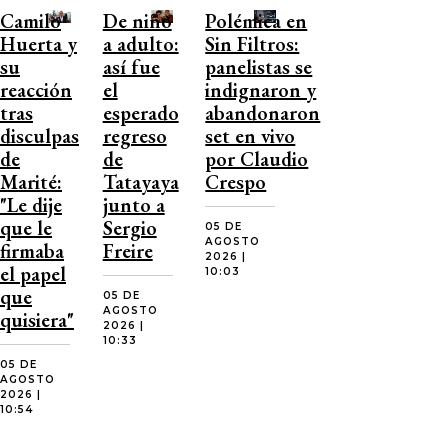
Camilo
De niño
Polémica en
Huerta y
a adulto:
Sin Filtros:
su
así fue
panelistas se
reacción
el
indignaron y
tras
esperado
abandonaron
disculpas
regreso
set en vivo
de
de
por Claudio
Marité:
Tatayaya
Crespo
"Le dije
junto a
que le
Sergio
05 DE
AGOSTO
firmaba
Freire
2026 |
el papel
10:03
que
05 DE
AGOSTO
quisiera"
2026 |
10:33
05 DE
AGOSTO
2026 |
10:54