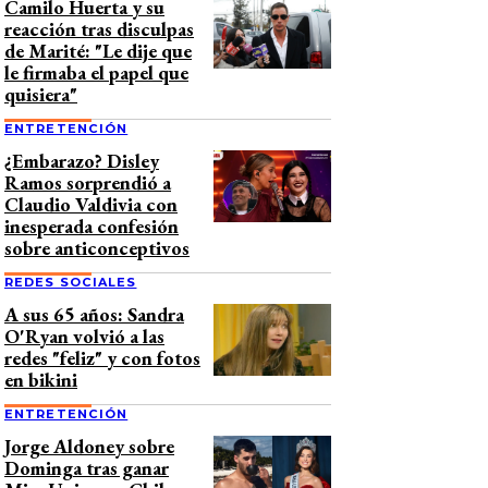
Camilo Huerta y su
reacción tras disculpas
de Marité: "Le dije que
le firmaba el papel que
quisiera"
ENTRETENCIÓN
¿Embarazo? Disley
Ramos sorprendió a
Claudio Valdivia con
inesperada confesión
sobre anticonceptivos
REDES SOCIALES
A sus 65 años: Sandra
O'Ryan volvió a las
redes "feliz" y con fotos
en bikini
ENTRETENCIÓN
Jorge Aldoney sobre
Dominga tras ganar