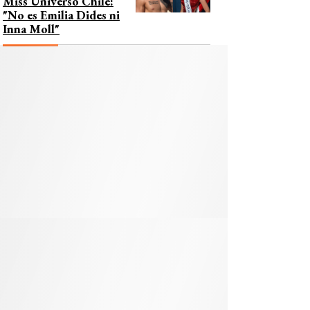
Miss Universo Chile:
"No es Emilia Dides ni
Inna Moll"