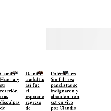
Camilo
De niño
Polémica en
Huerta y
a adulto:
Sin Filtros:
su
así fue
panelistas se
reacción
el
indignaron y
tras
esperado
abandonaron
disculpas
regreso
set en vivo
de
de
por Claudio