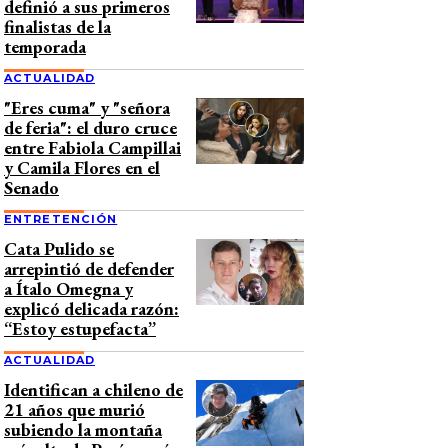
definió a sus primeros
finalistas de la
temporada
ACTUALIDAD
"Eres cuma" y "señora
de feria": el duro cruce
entre Fabiola Campillai
y Camila Flores en el
Senado
ENTRETENCIÓN
Cata Pulido se
arrepintió de defender
a Ítalo Omegna y
explicó delicada razón:
“Estoy estupefacta”
ACTUALIDAD
Identifican a chileno de
21 años que murió
subiendo la montaña