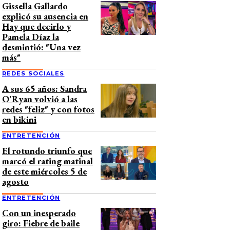
Gissella Gallardo
explicó su ausencia en
Hay que decirlo y
Pamela Díaz la
desmintió: "Una vez
más"
REDES SOCIALES
A sus 65 años: Sandra
O'Ryan volvió a las
redes "feliz" y con fotos
en bikini
ENTRETENCIÓN
El rotundo triunfo que
marcó el rating matinal
de este miércoles 5 de
agosto
ENTRETENCIÓN
Con un inesperado
giro: Fiebre de baile