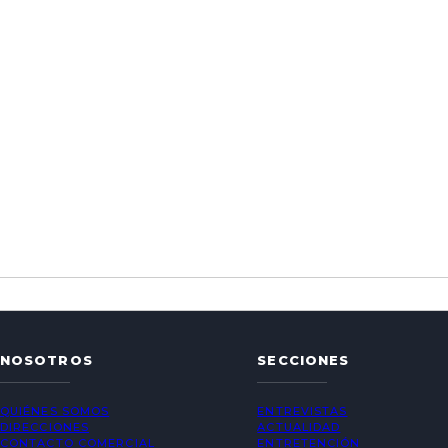
NOSOTROS
SECCIONES
QUIÉNES SOMOS
ENTREVISTAS
DIRECCIONES
ACTUALIDAD
CONTACTO COMERCIAL
ENTRETENCIÓN