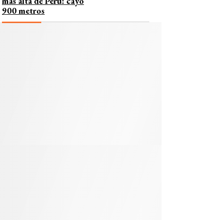
más alta de Perú: cayó
900 metros