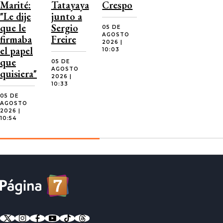
Marité:
Tatayaya
Crespo
"Le dije
junto a
que le
Sergio
05 DE
AGOSTO
firmaba
Freire
2026 |
el papel
10:03
que
05 DE
AGOSTO
quisiera"
2026 |
10:33
05 DE
AGOSTO
2026 |
10:54