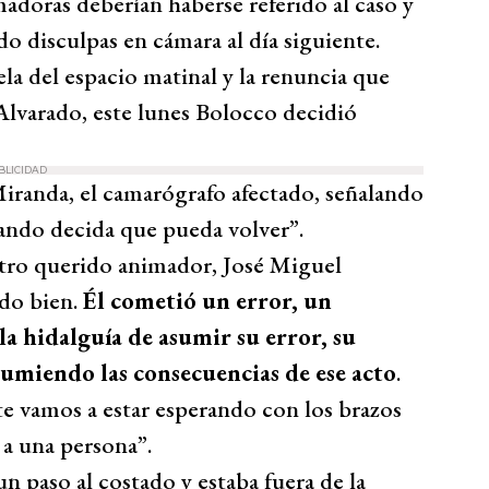
adoras deberían haberse referido al caso y
o disculpas en cámara al día siguiente.
ela del espacio matinal y la renuncia que
Alvarado, este lunes Bolocco decidió
BLICIDAD
Miranda, el camarógrafo afectado, señalando
ando decida que pueda volver”.
stro querido animador, José Miguel
ado bien.
Él cometió un error, un
la hidalguía de asumir su error, su
sumiendo las consecuencias de ese acto
.
e vamos a estar esperando con los brazos
 a una persona”.
n paso al costado y estaba fuera de la