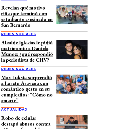
Revelan qué motivó
riña que terminó con
estudiante asesinado en
San Bernardo
REDES SOCIALES
Alcalde Iglesias le pidió
matrimonio a Daniela
Muñoz: ¿qué respondió
la periodista de CHV?
REDES SOCIALES
Max Luksic sorprendió
a Loreto Aravena con
romántico gesto en su
cumpleaños: “Cómo no
amarte”
ACTUALIDAD
Robo de celular
destapó abusos contra