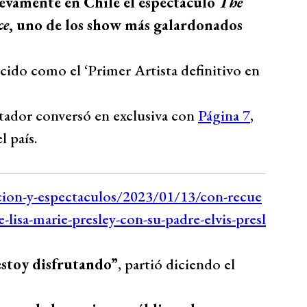
uevamente en Chile el espectáculo
The
ce
, uno de los show más galardonados
cido como el ‘Primer Artista definitivo en
itador conversó en exclusiva con
Página 7
,
l país.
o estoy disfrutando”
, partió diciendo el