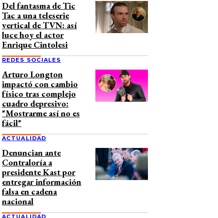
Del fantasma de Tic
Tac a una teleserie
vertical de TVN: así
luce hoy el actor
Enrique Cintolesi
REDES SOCIALES
Arturo Longton
impactó con cambio
físico tras complejo
cuadro depresivo:
"Mostrarme así no es
fácil"
ACTUALIDAD
Denuncian ante
Contraloría a
presidente Kast por
entregar información
falsa en cadena
nacional
ACTUALIDAD