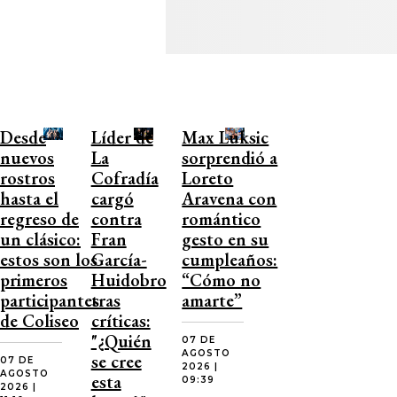
Desde
Líder de
Max Luksic
nuevos
La
sorprendió a
rostros
Cofradía
Loreto
hasta el
cargó
Aravena con
regreso de
contra
romántico
un clásico:
Fran
gesto en su
estos son los
García-
cumpleaños:
primeros
Huidobro
“Cómo no
participantes
tras
amarte”
de Coliseo
críticas:
"¿Quién
07 DE
AGOSTO
se cree
07 DE
2026 |
AGOSTO
esta
09:39
2026 |