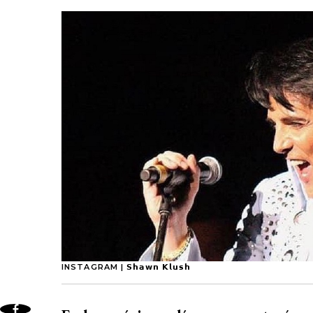
INSTAGRAM | 𝗦𝗵𝗮𝘄𝗻 𝗞𝗹𝘂𝘀𝗵