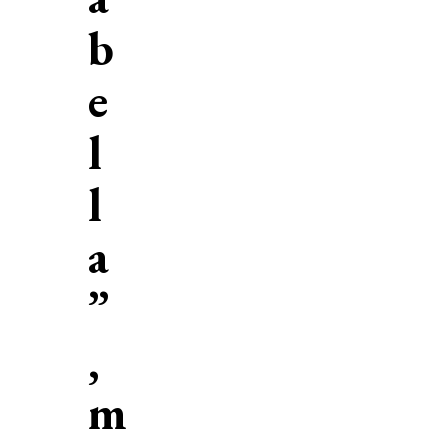
b
e
l
l
a
”
,
m