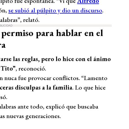
úlpito fue espontánea. “Vi que
Alfredo
ión,
se subió al púlpito y dio un discurso
.
labras”, relató.
BLICIDAD
permiso para hablar en el
ra
tarse las reglas, pero lo hice con el ánimo
 Tito”
, reconoció.
ón nuca fue provocar conflictos. “Lamento
ceras disculpas a la familia
. Lo que hice
só.
alabras ante todo, explicó que buscaba
las nuevas generaciones.