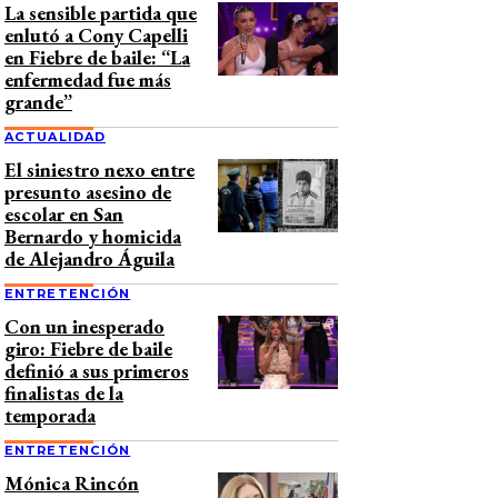
La sensible partida que
enlutó a Cony Capelli
en Fiebre de baile: “La
enfermedad fue más
grande”
ACTUALIDAD
El siniestro nexo entre
presunto asesino de
escolar en San
Bernardo y homicida
de Alejandro Águila
ENTRETENCIÓN
Con un inesperado
giro: Fiebre de baile
definió a sus primeros
finalistas de la
temporada
ENTRETENCIÓN
Mónica Rincón