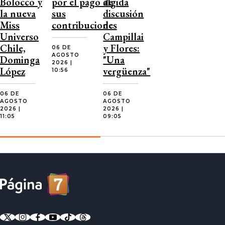
Bolocco y
por el pago de
álgida
la nueva
sus
discusión
Miss
contribuciones
de
Universo
Campillai
Chile,
y Flores:
06 DE
AGOSTO
Dominga
"Una
2026 |
López
vergüenza"
10:56
06 DE
06 DE
AGOSTO
AGOSTO
2026 |
2026 |
11:05
09:05