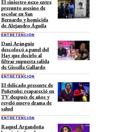
El siniestro nexo entre
presunto asesino de
escolar en San
Bernardo y homicida
de Alejandro Águila
ENTRETENCIÓN
Dani Aránguiz
descolocó a panel del
Hay que decirlo al
filtrar supuesta salida
de Gissella Gallardo
ENTRETENCIÓN
El delicado presente de
Peñeteñe: reapareció en
TV después de años y
reveló nuevo drama de
salud
ENTRETENCIÓN
Raquel Argandoña