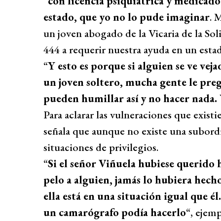
“
con licencia psiquiátrica y medicado
estado, que yo no lo pude imaginar
. 
un joven abogado de la Vicaria de la Sol
444 a requerir nuestra ayuda en un est
“
Y esto es porque si alguien se ve vej
un joven soltero, mucha gente le preg
pueden humillar así y no hacer nada.
Para aclarar las vulneraciones que exist
señala que aunque no existe una subordin
situaciones de privilegios.
“
Si el señor Viñuela hubiese querido 
pelo a alguien, jamás lo hubiera hech
ella está en una situación igual que él
un camarógrafo podía hacerlo
“, ejemp