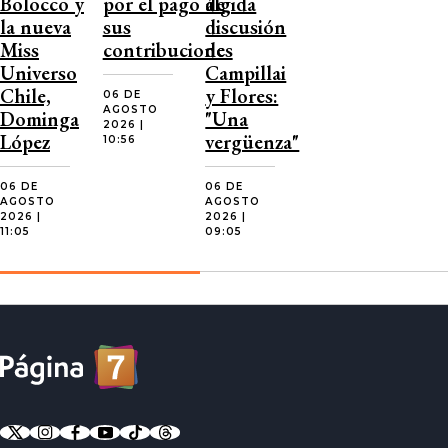
Bolocco y
por el pago de
álgida
la nueva
sus
discusión
Miss
contribuciones
de
Universo
Campillai
Chile,
y Flores:
06 DE
AGOSTO
Dominga
"Una
2026 |
López
vergüenza"
10:56
06 DE
06 DE
AGOSTO
AGOSTO
2026 |
2026 |
11:05
09:05