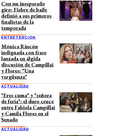
Con un inesperado
giro: Fiebre de baile
definió a sus primeros
finalistas de la
temporada
ENTRETENCIÓN
Mónica Rincón
indignada con frase
lanzada en álgida
discusión de Campillai
y Flores: "Una
vergüenza"
ACTUALIDAD
"Eres cuma" y "señora
de feria": el duro cruce
entre Fabiola Campillai
y Camila Flores en el
Senado
ACTUALIDAD