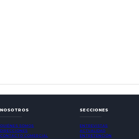
NOSOTROS
SECCIONES
QUIÉNES SOMOS
ENTREVISTAS
DIRECCIONES
ACTUALIDAD
CONTACTO COMERCIAL
ENTRETENCIÓN