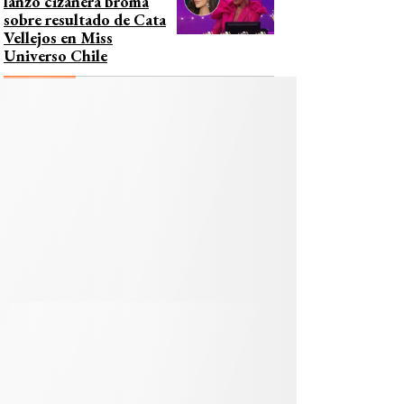
lanzó cizañera broma
sobre resultado de Cata
Vellejos en Miss
Universo Chile