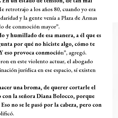
. En un estado de tensión, de tan mal
Me retrotrajo a los años 80, cuando yo era
idaridad y la gente venía a Plaza de Armas
ado de conmoción mayor”.
ado y humillado de esa manera, a él que es
unta por qué no hiciste algo, cómo te
 Y eso provoca conmoció
n”, agregó.
ieron en este violento actuar, el abogado
ación jurídica en ese espacio, sí existen
hacer una broma, de querer cortarle el
o con la señora Diana Bolocco, porque
. Eso no se le pasó por la cabeza, pero con
lificó.