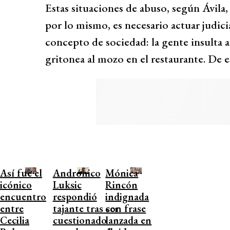
Estas situaciones de abuso, según Ávila,
por lo mismo, es necesario actuar judic
concepto de sociedad: la gente insulta 
gritonea al mozo en el restaurante. De e
Así fue el
Andrónico
Mónica
icónico
Luksic
Rincón
encuentro
respondió
indignada
entre
tajante tras ser
con frase
Cecilia
cuestionado
lanzada en