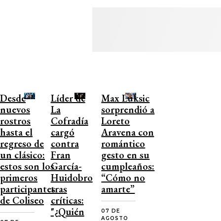
Desde
Líder de
Max Luksic
nuevos
La
sorprendió a
rostros
Cofradía
Loreto
hasta el
cargó
Aravena con
regreso de
contra
romántico
un clásico:
Fran
gesto en su
estos son los
García-
cumpleaños:
primeros
Huidobro
“Cómo no
participantes
tras
amarte”
de Coliseo
críticas:
"¿Quién
07 DE
AGOSTO