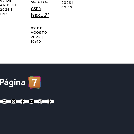
se cree
07 DE
2026 |
AGOSTO
esta
09:39
2026 |
hue…?"
11:16
07 DE
AGOSTO
2026 |
10:40