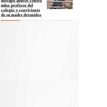
destapó abusos contra
niña: profesor del
colegio y conviviente
de su madre detenidos