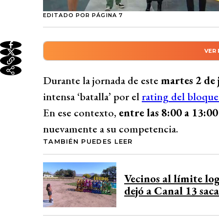
EDITADO POR PÁGINA 7
VER
Resumen automático genera
Durante la mañana del martes 2 de junio, 
Durante la jornada de este
martes 2 de 
matinal con Mucho Gusto alcanzando 397
intensa ‘batalla’ por el
rating del bloque
reportajes sobre desempleo femenino y la
En ese contexto,
entre las 8:00 a 13:0
de Aragua. En segundo lugar quedó Chile
nuevamente a su competencia.
por Canal 13 con Tu Día. TVN continúa
TAMBIÉN PUEDES LEER
días a todos y El medio día, ambos prom
Desarrollado por 
Vecinos al límite l
dejó a Canal 13 sac