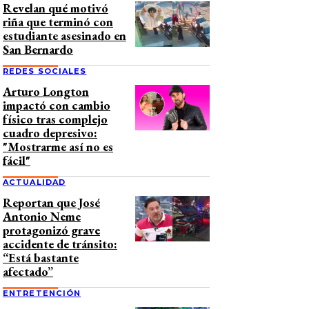
Revelan qué motivó
riña que terminó con
estudiante asesinado en
San Bernardo
REDES SOCIALES
Arturo Longton
impactó con cambio
físico tras complejo
cuadro depresivo:
"Mostrarme así no es
fácil"
ACTUALIDAD
Reportan que José
Antonio Neme
protagonizó grave
accidente de tránsito:
“Está bastante
afectado”
ENTRETENCIÓN