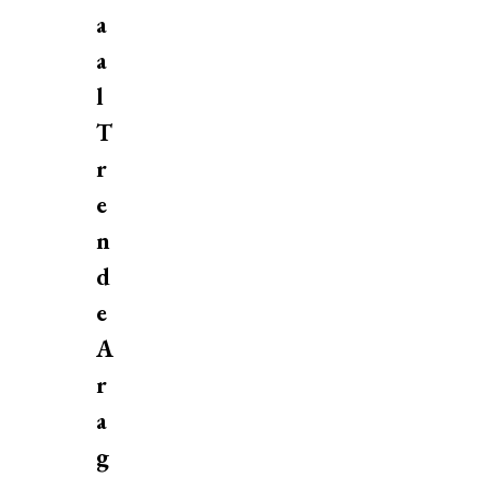
a
a
l
T
r
e
n
d
e
A
r
a
g