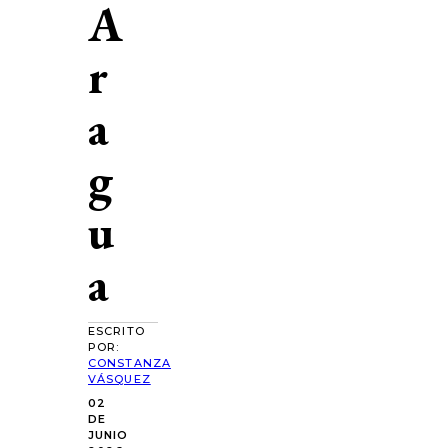
A
r
a
g
u
a
ESCRITO
POR:
CONSTANZA
VÁSQUEZ
02
DE
JUNIO