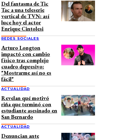
Del fantasma de Tic
Tac a una teleserie
vertical de TVN: así
luce hoy el actor
Enrique Cintolesi
REDES SOCIALES
Arturo Longton
impactó con cambio
físico tras complejo
cuadro depresivo:
"Mostrarme así no es
fácil"
ACTUALIDAD
Revelan qué motivó
riña que terminó con
estudiante asesinado en
San Bernardo
ACTUALIDAD
Denuncian ante