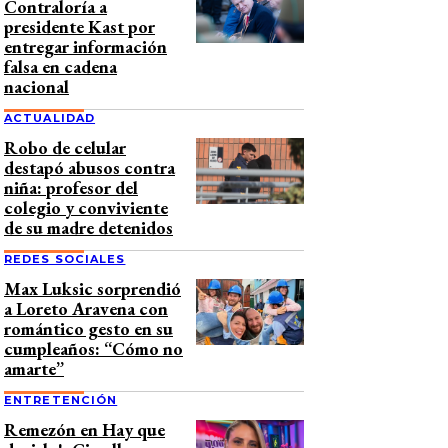
Contraloría a
presidente Kast por
entregar información
falsa en cadena
nacional
ACTUALIDAD
Robo de celular
destapó abusos contra
niña: profesor del
colegio y conviviente
de su madre detenidos
REDES SOCIALES
Max Luksic sorprendió
a Loreto Aravena con
romántico gesto en su
cumpleaños: “Cómo no
amarte”
ENTRETENCIÓN
Remezón en Hay que