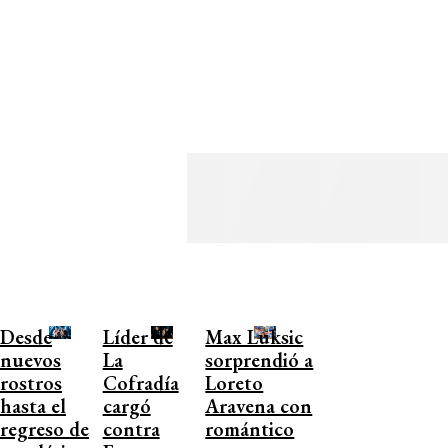
Desde
Líder de
Max Luksic
nuevos
La
sorprendió a
rostros
Cofradía
Loreto
hasta el
cargó
Aravena con
regreso de
contra
romántico