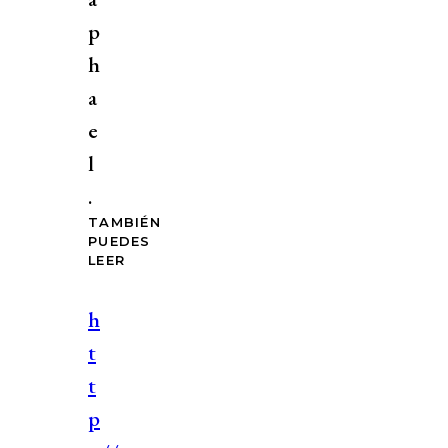
p
h
a
e
l
.
TAMBIÉN
PUEDES
LEER