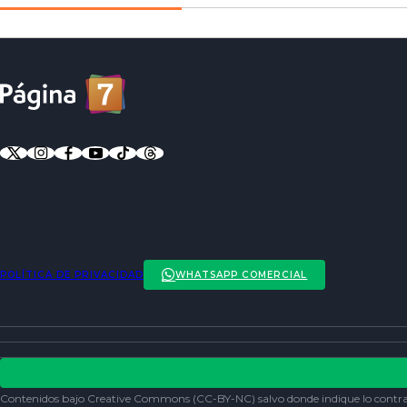
POLÍTICA DE PRIVACIDAD
WHATSAPP COMERCIAL
ENTREVISTAS
ACTUALIDAD
POLÍTICA DE PRIVACIDAD
ENTRETENCIÓN
REDES SOCIALES
Contenidos bajo Creative Commons (CC-BY-NC) salvo donde indique lo contra
SOCIEDAD