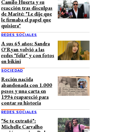
Camilo Huerta y su
reacción tras disculpas
de Marité: "Le dije que
le firmaba el papel que
quisiera"
REDES SOCIALES
A sus 65 años: Sandra
O'Ryan volvió a las
redes "feliz" y con fotos
en bikini
SOCIEDAD
Recién nacida
abandonada con 1.000
pesos y una carta en
1994 reapareció para
contar su historia
REDES SOCIALES
"Se te extrañó":
Michelle Carvalho