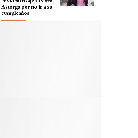
envió mensaje a Pedro
Astorga por no ir a su
cumpleaños