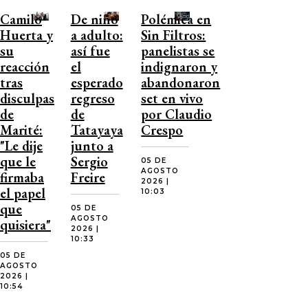
Camilo
De niño
Polémica en
Huerta y
a adulto:
Sin Filtros:
su
así fue
panelistas se
reacción
el
indignaron y
tras
esperado
abandonaron
disculpas
regreso
set en vivo
de
de
por Claudio
Marité:
Tatayaya
Crespo
"Le dije
junto a
que le
Sergio
05 DE
AGOSTO
firmaba
Freire
2026 |
el papel
10:03
que
05 DE
AGOSTO
quisiera"
2026 |
10:33
05 DE
AGOSTO
2026 |
10:54