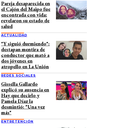
Pareja desaparecida en
el Cajón del Maipo fue
encontrada con vida:
revelaron su estado de
salud
ACTUALIDAD
"Y siguió durmiendo":
destapan mentira de
conductor que mató a
dos jóvenes en
atropello en La Unión
REDES SOCIALES
Gissella Gallardo
explicó su ausencia en
Hay que decirlo y
Pamela Díaz la
desmintió: "Una vez
más"
ENTRETENCIÓN