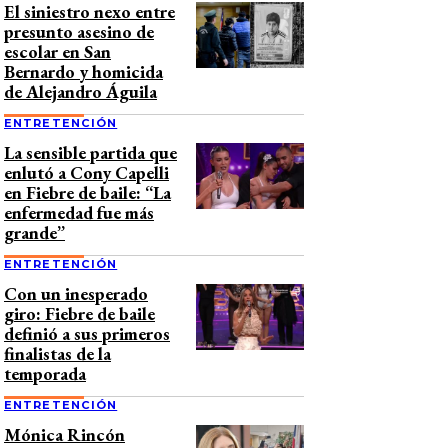
El siniestro nexo entre
presunto asesino de
escolar en San
Bernardo y homicida
de Alejandro Águila
ENTRETENCIÓN
La sensible partida que
enlutó a Cony Capelli
en Fiebre de baile: “La
enfermedad fue más
grande”
ENTRETENCIÓN
Con un inesperado
giro: Fiebre de baile
definió a sus primeros
finalistas de la
temporada
ENTRETENCIÓN
Mónica Rincón