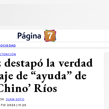
SOCIEDAD
ETENCIÓN
z destapó la verdad
aje de “ayuda” de
Chino’ Ríos
POR:
JUAN SOTO
TO 2025 | 11:25