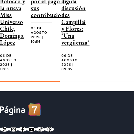
Bolocco y
por el pago de
álgida
la nueva
sus
discusión
Miss
contribuciones
de
Universo
Campillai
Chile,
y Flores:
06 DE
AGOSTO
Dominga
"Una
2026 |
López
vergüenza"
10:56
06 DE
06 DE
AGOSTO
AGOSTO
2026 |
2026 |
11:05
09:05