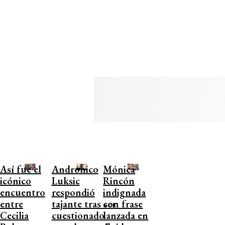
Así fue el
Andrónico
Mónica
icónico
Luksic
Rincón
encuentro
respondió
indignada
entre
tajante tras ser
con frase
Cecilia
cuestionado
lanzada en