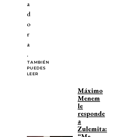
a
d
o
r
a
.
TAMBIÉN
PUEDES
LEER
Máximo
Menem
le
responde
a
Zulemita:
“Me